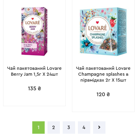
Чай пакетований Lovare
Чай пакетований Lovare
Berry Jam 1,5г X 24шт
Champagne splashes в
пірамідках 2г X 15шт
135
₴
120
₴
1
2
3
4