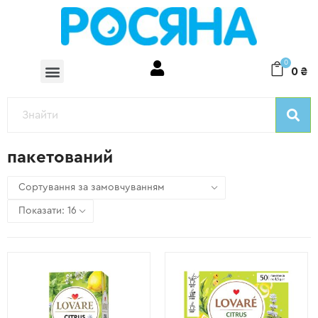
0
0
₴
пакетований