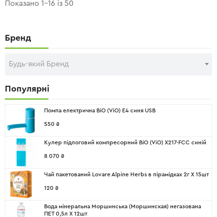
Показано 1–16 із 50
Бренд
Будь-який Бренд
Популярні
Помпа електрична ВіО (ViO) E4 синя USB
550
₴
Кулер підлоговий компресорний ВіО (ViO) X217-FCC синій
8 070
₴
Чай пакетований Lovare Alpine Herbs в пірамідках 2г X 15шт
120
₴
Вода мінеральна Моршинська (Моршинская) негазована
ПЕТ 0,5л X 12шт