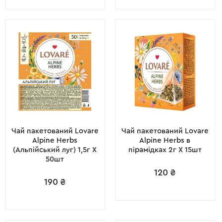
Чай пакетований Lovare
Чай пакетований Lovare
Alpine Herbs
Alpine Herbs в
(Альпійський луг) 1,5г X
пірамідках 2г X 15шт
50шт
120
₴
190
₴