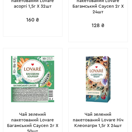
пакетований Lovare
пакетований Lovare
асорті 1,5г X 32шт
Багамський Саусеп 2г X
24шт
160
₴
128
₴
Чай зелений
Чай зелений
пакетований Lovare
пакетований Lovare Ніч
Багамський Саусеп 2г X
Клеопатри 1,5г X 24шт
50шт