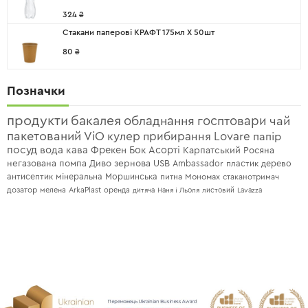
324
₴
Стакани паперові КРАФТ 175мл X 50шт
80
₴
Позначки
продукти
бакалея
обладнання
госптовари
чай
пакетований
ViO
кулер
прибирання
Lovare
папір
посуд
вода
кава
Фрекен Бок
Асорті
Карпатський
Росяна
негазована
помпа
Диво
зернова
USB
Ambassador
пластик
дерево
антисептик
мінеральна
Моршинська
питна
Мономах
стаканотримач
дозатор
мелена
ArkaPlast
оренда
дитяча
Наня і Льоля
листовий
Lavazza