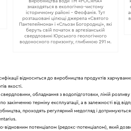
виробництва води ТМ «РОСЯНА»
знаходяться в екологічно-чистому
історичному районі - Феофанія. Тут
а
розташовані цілющі джерела «Святого
в
Пантелеймона» і «Сльози Богородиці», які
беруть свій початок в артезіанській
свердловині Юрського геологічного
водоносного горизонту, глибиною 291 м.
сифікації відноситься до виробництва продуктів харчуванн
ів якості.
вердловини, обладнання з водопідготовки, ліній розливу 
о закінченню терміну експлуатації, а в залежності від ві
робництва, проходять регулярний медогляд і дотримуються 
tarius.
о-відновним потенціалом (редокс-потенціалом), який дозв