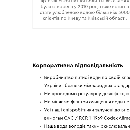
артезіанської питної води ТМ «РОСЯНА»
була створена у 2010 році і вже встигла
стати улюбленою водою більш ніж 3000
клієнтів по Києву та Київській області.
Корпоративна відповідальність
Виробництво питної води по своїй кла
України і безпеки міжнародних стандарт
Ми проводимо регулярну дезінфекцію с
Ми міняємо фільтри очищення води не п
Усі наші співробітники залучені до ви
вимогам САС / RCR 1-1969 Codex Alimen
Наша вода володіє таким окислювальн