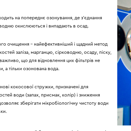
ходить на попереднє озонування, де з’єднання
оводню окислюються і випадають в осад.
ного очищення – найефективніший і щадний метод
остей заліза, марганцю, сірководню, осаду, піску,
важливо, що для відновлення цих фільтрів не
и, а тільки озонована вода.
снові кокосової стружки, призначені для
тей води (запах, присмак, колір) і зниження
 дозволяє зберігати мікробіологічну чистоту води
ки.