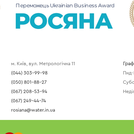
м. Київ, вул. Метрологічна 11
Граф
(044) 303-99-98
Пнд-
(050) 801-88-27
Субо
(067) 208-53-94
Неді
(067) 249-44-74
rosiana@water.in.ua