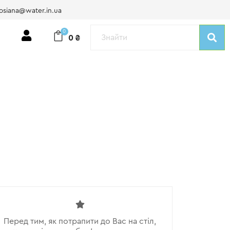
osiana@water.in.ua
0
0
₴
Перед тим, як потрапити до Вас на стіл,