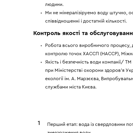
людини.
Ми не мінералізіруемо воду штучно, 
співвідношенні і достатній кількості.
Контроль якості та обслуговуван
Робота всього виробничого процесу, д
контролю точок ХАССП (HACCP), Міжнар
Якість і безпечність води компанії/ 
при Міністерстві охорони здоров’я Укр
екології ім. А. Марзєєва, Випробувальн
службами міста Києва.
1
Перший етап: вода із свердловини по
знезараження води.