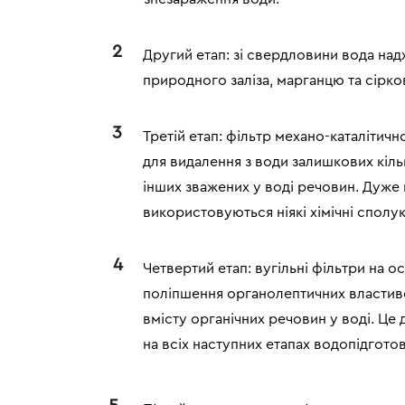
2
Другий етап: зі свердловини вода над
природного заліза, марганцю та сірк
3
Третій етап: фільтр механо-каталітич
для видалення з води залишкових кільк
інших зважених у воді речовин. Дуже 
використовуються ніякі хімічні сполук
4
Четвертий етап: вугільні фільтри на о
поліпшення органолептичних властивос
вмісту органічних речовин у воді. Це
на всіх наступних етапах водопідготов