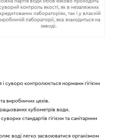
кожна партія води обов'язково проходить
суворий контроль якості, як в незалежних
кредитованих лабораторіях, так і у власній
иробничій лабораторії, яка знаходиться на
заводі.
я і суворо контролюється нормами гігієни
та виробничих цехів.
дпрацьованих кубометрів води.
суворих стандартів гігієни та санітарним
оляє воді легко засвоюватися організмом