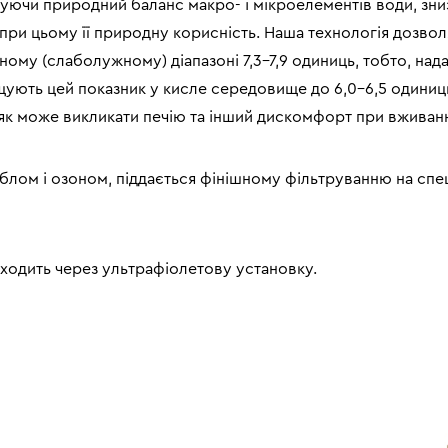
шуючи природний баланс макро- і мікроелементів води, зниз
при цьому її природну корисність. Наша технологія дозво
ому (слаболужному) діапазоні 7,3-7,9 одиниць, тобто, нада
щують цей показник у кисле середовище до 6,0-6,5 одиниц
як може викликати печію та інший дискомфорт при вживанн
блом і озоном, піддається фінішному фільтруванню на спе
ходить через ультрафіолетову установку.