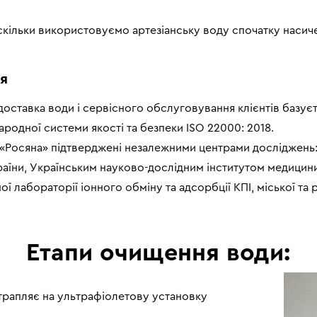
оскільки використовуємо артезіанську воду спочатку нас
ня
оставка води і сервісного обслуговування клієнтів базуєт
одної системи якості та безпеки ISO 22000: 2018.
ТМ «Росяна» підтверджені незалежними центрами досліджен
аїни, Українським науково-дослідним інститутом медицини 
ої лабораторії іонного обміну та адсорбції КПІ, міської та
Етапи очищення води:
трапляє на ультрафіолетову установку