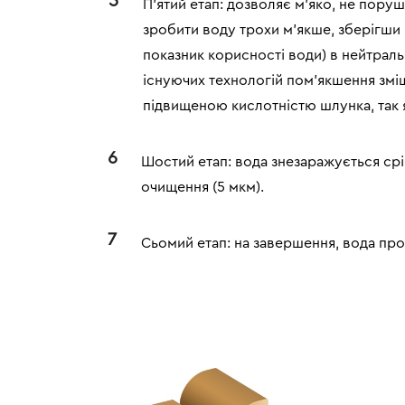
5
П’ятий етап: дозволяє м’яко, не пору
зробити воду трохи м’якше, зберігши 
показник корисності води) в нейтральн
існуючих технологій пом’якшення змі
підвищеною кислотністю шлунка, так 
6
Шостий етап: вода знезаражується срі
очищення (5 мкм).
7
Сьомий етап:
н
а завершення, вода про