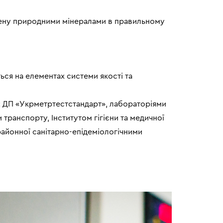
ичену природними мінералами в правильному
ься на елементах системи якості та
ь: ДП «Укрметртестстандарт», лабораторіями
транспорту, Інститутом гігієни та медичної
 районної санітарно-епідеміологічними