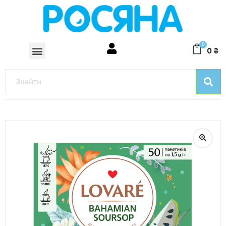
0
0
₴