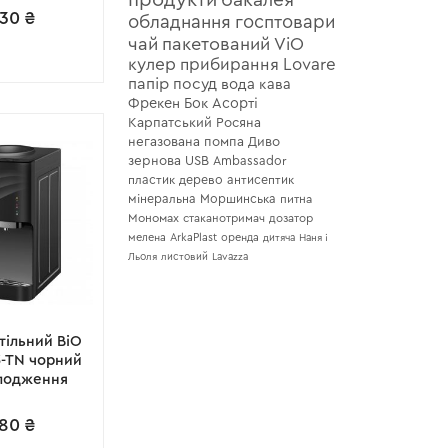
продукти
бакалея
030
₴
обладнання
госптовари
чай
пакетований
ViO
кулер
прибирання
Lovare
папір
посуд
вода
кава
Фрекен Бок
Асорті
Карпатський
Росяна
негазована
помпа
Диво
зернова
USB
Ambassador
пластик
дерево
антисептик
мінеральна
Моршинська
питна
Мономах
стаканотримач
дозатор
мелена
ArkaPlast
оренда
дитяча
Наня і
Льоля
листовий
Lavazza
тільний ВіО
3-TN чорний
олодження
480
₴