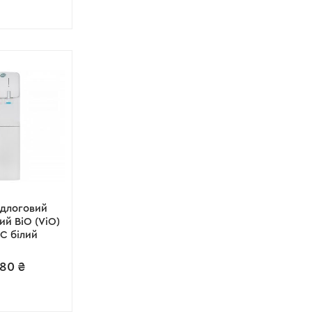
ідлоговий
ий ВіО (ViO)
EC білий
880
₴