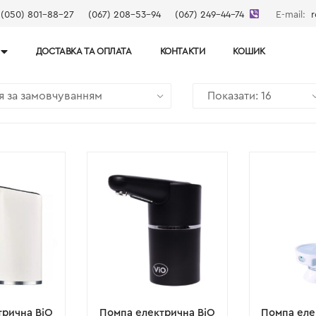
(050) 801-88-27
(067) 208-53-94
(067) 249-44-74
E-mail:
r
ДОСТАВКА ТА ОПЛАТА
КОНТАКТИ
КОШИК
трична ВіО
Помпа електрична ВіО
Помпа еле