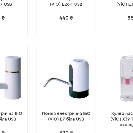
17 USB
(ViO) E26-T USB
(ViO) E
0
₴
440
₴
8
трична ВіО
Помпа електрична ВіО
Кулер нас
біла USB
(ViO) E7 біла USB
(ViO) X39-
охоло
0
₴
320
₴