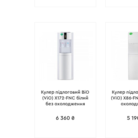
Кулер підлоговий ВіО
Кулер підл
(ViO) X172-FNC білий
(ViO) X86-F
без охолодження
охолод
6 360
₴
5 19