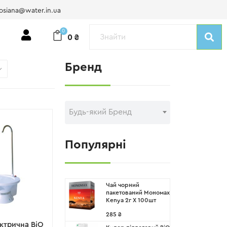
osiana@water.in.ua
0
0
₴
Бренд
Будь-який Бренд
Популярні
Чай чорний
пакетований Мономах
Kenya 2г X 100шт
285
₴
ктрична ВіО