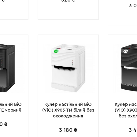
3 
ільний ВіО
Кулер настільний ВіО
Кулер нас
-TE чорний
(ViO) X903-TN білий без
(ViO) X90
охолодження
без ох
0
₴
3 180
₴
3 