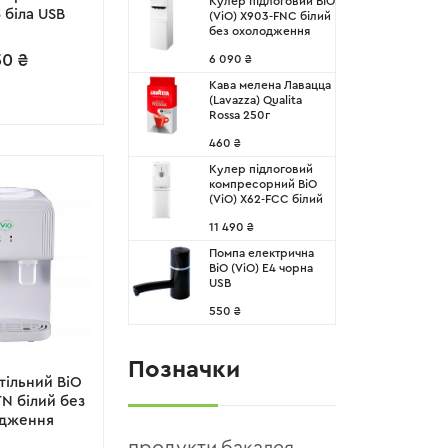
Кулер підлоговий ВіО
3 біла USB
(ViO) X903-FNC білий
без охолодження
50
₴
6 090
₴
Кава мелена Лавацца
(Lavazza) Qualita
Rossa 250г
460
₴
Кулер підлоговий
компресорний ВіО
(ViO) X62-FCC білий
11 490
₴
Помпа електрична
ВіО (ViO) E4 чорна
USB
550
₴
Позначки
тільний ВіО
TN білий без
дження