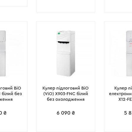
оговий ВіО
Кулер підлоговий ВіО
Кулер п
N білий без
(ViO) X903-FNC білий
електронн
ження
без охолодження
X12-F
0
₴
6 090
₴
5 