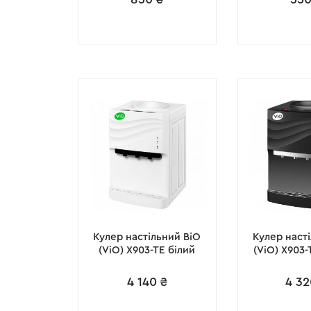
Кулер настільний ВіО
Кулер наст
(ViO) X903-TE білий
(ViO) X903
4 140
₴
4 32