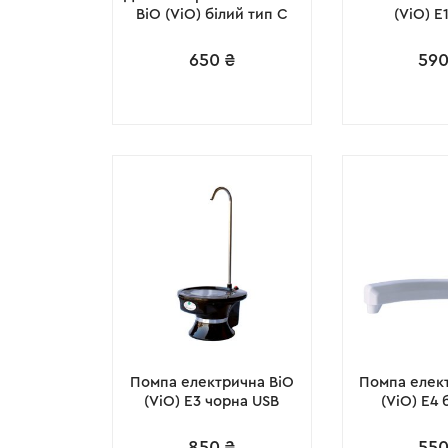
ВіО (ViO) білий тип С
(ViO) E
650
₴
59
Помпа електрична ВіО
Помпа елек
(ViO) E3 чорна USB
(ViO) E4 
850
₴
55