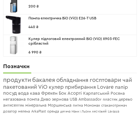
200
₴
Помпа електрична ВіО (ViO) E26-T USB
440
₴
Кулер підлоговий електронний ВіО (ViO) X903-FEC
сріблястий
6 990
₴
Позначки
продукти
бакалея
обладнання
госптовари
чай
пакетований
ViO
кулер
прибирання
Lovare
папір
посуд
вода
кава
Фрекен Бок
Асорті
Карпатський
Росяна
негазована
помпа
Диво
зернова
USB
Ambassador
пластик
дерево
антисептик
мінеральна
Моршинська
питна
Мономах
стаканотримач
дозатор
мелена
ArkaPlast
оренда
дитяча
Наня і Льоля
листовий
Lavazza