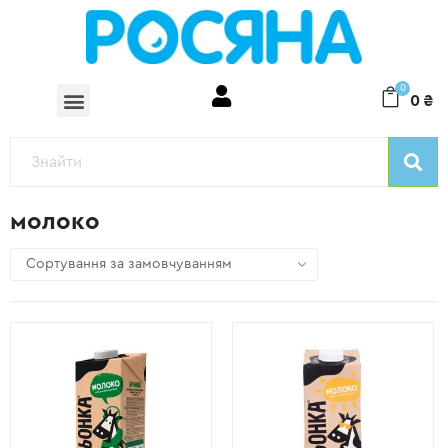
0
0
₴
молоко