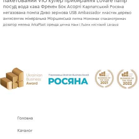
пакетований
ViO
кулер
прибирання
Lovare
папір
посуд
вода
кава
Фрекен Бок
Асорті
Карпатський
Росяна
негазована
помпа
Диво
зернова
USB
Ambassador
пластик
дерево
антисептик
мінеральна
Моршинська
питна
Мономах
стаканотримач
дозатор
мелена
ArkaPlast
оренда
дитяча
Наня і Льоля
листовий
Lavazza
Головна
Каталог