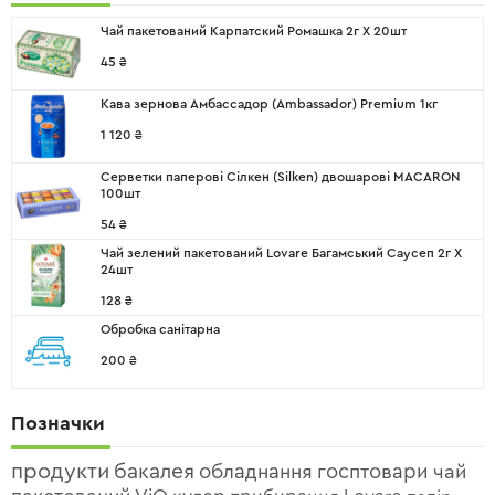
Чай пакетований Карпатский Ромашка 2г X 20шт
45
₴
Кава зернова Амбассадор (Ambassador) Premium 1кг
1 120
₴
Серветки паперові Сілкен (Silken) двошарові MACARON
100шт
54
₴
Чай зелений пакетований Lovare Багамський Саусеп 2г X
24шт
128
₴
Обробка санітарна
200
₴
Позначки
продукти
бакалея
обладнання
госптовари
чай