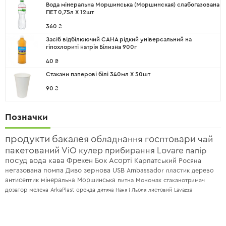
Вода мінеральна Моршинська (Моршинская) слабогазована
ПЕТ 0,75л X 12шт
360
₴
Засіб відбілюючий САНА рідкий універсальний на
гіпохлориті натрія Білизна 900г
40
₴
Стакани паперові білі 340мл X 50шт
90
₴
Позначки
продукти
бакалея
обладнання
госптовари
чай
пакетований
ViO
кулер
прибирання
Lovare
папір
посуд
вода
кава
Фрекен Бок
Асорті
Карпатський
Росяна
негазована
помпа
Диво
зернова
USB
Ambassador
пластик
дерево
антисептик
мінеральна
Моршинська
питна
Мономах
стаканотримач
дозатор
мелена
ArkaPlast
оренда
дитяча
Наня і Льоля
листовий
Lavazza