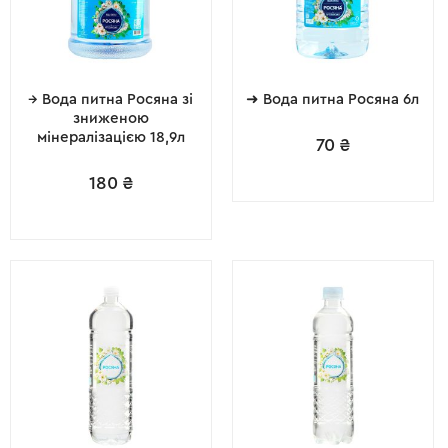
→ Вода питна Росяна зі
➜ Вода питна Росяна 6л
зниженою
мінералізацією 18,9л
70
₴
180
₴