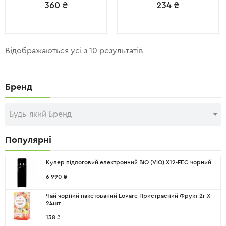
360
₴
234
₴
Відображаються усі з 10 результатів
Бренд
Будь-який Бренд
Популярні
Кулер підлоговий електронний ВіО (ViO) X12-FEC чорний
6 990
₴
Чай чорний пакетований Lovare Пристрасний Фрукт 2г X
24шт
138
₴