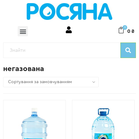
0
0
₴
негазована