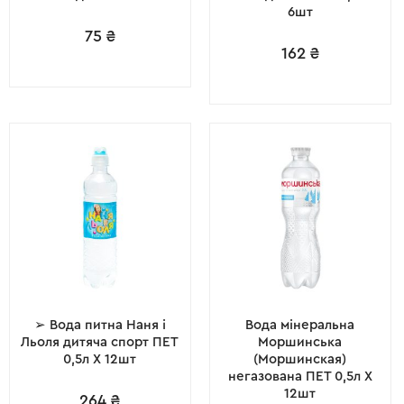
6шт
75
₴
162
₴
➢ Вода питна Наня і
Вода мінеральна
Льоля дитяча спорт ПЕТ
Моршинська
0,5л X 12шт
(Моршинская)
негазована ПЕТ 0,5л X
12шт
264
₴