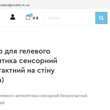
osiana@water.in.ua
0
0
₴
р для гелевого
птика сенсорний
актний на стіну
а)
елевого антисептика сенсорний безконтактний
да)