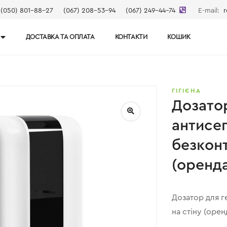
(050) 801-88-27
(067) 208-53-94
(067) 249-44-74
E-mail:
r
ДОСТАВКА ТА ОПЛАТА
КОНТАКТИ
КОШИК
ГІГІЄНА
Дозато
антисе
безконт
(оренд
Дозатор для г
на стіну (орен