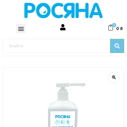
0
0
₴