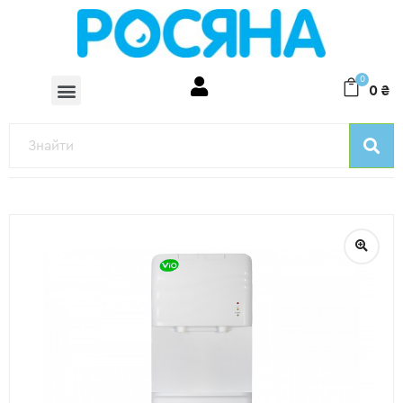
0
0
₴