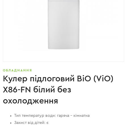
ОБЛАДНАННЯ
Кулер підлоговий ВіО (ViO)
X86-FN білий без
охолодження
Тип температур води: гаряча – кімнатна
Захист від дітей: є