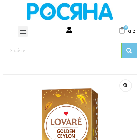
0
0
₴