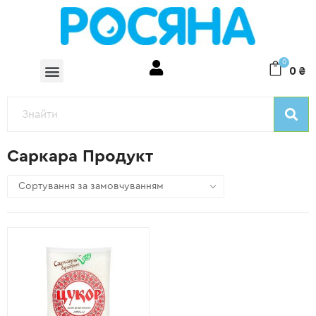
0
0
₴
Саркара Продукт