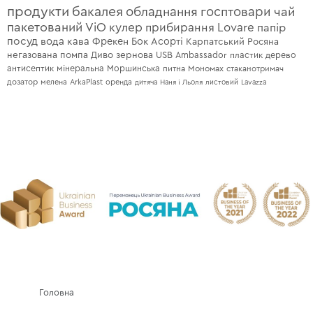
продукти
бакалея
обладнання
госптовари
чай
пакетований
ViO
кулер
прибирання
Lovare
папір
посуд
вода
кава
Фрекен Бок
Асорті
Карпатський
Росяна
негазована
помпа
Диво
зернова
USB
Ambassador
пластик
дерево
антисептик
мінеральна
Моршинська
питна
Мономах
стаканотримач
дозатор
мелена
ArkaPlast
оренда
дитяча
Наня і Льоля
листовий
Lavazza
Головна