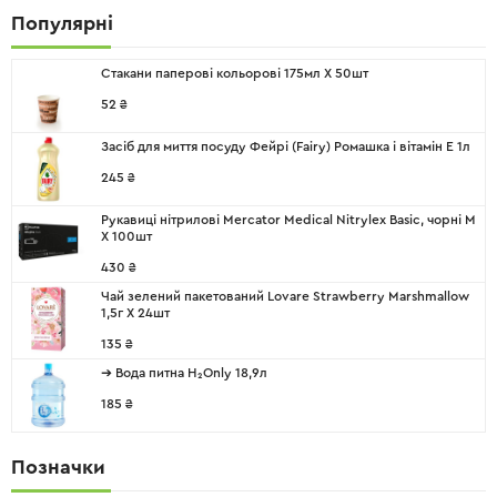
Популярні
Стакани паперові кольорові 175мл X 50шт
52
₴
Засіб для миття посуду Фейрі (Fairy) Ромашка і вітамін Е 1л
245
₴
Рукавиці нітрилові Mercator Medical Nitrylex Basic, чорні M
X 100шт
430
₴
Чай зелений пакетований Lovare Strawberry Marshmallow
1,5г X 24шт
135
₴
➔ Вода питна H₂Only 18,9л
185
₴
Позначки