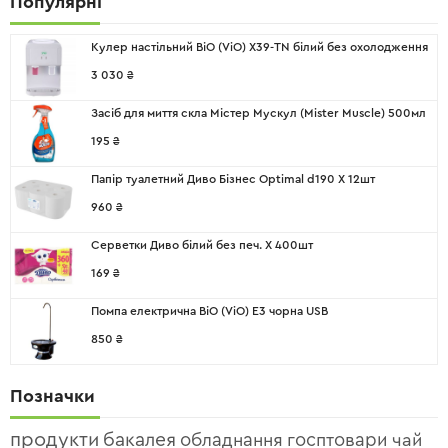
Популярні
Кулер настільний ВіО (ViO) X39-TN білий без охолодження
3 030
₴
Засіб для миття скла Містер Мускул (Mister Muscle) 500мл
195
₴
Папір туалетний Диво Бізнес Optimal d190 X 12шт
960
₴
Серветки Диво білий без печ. X 400шт
169
₴
Помпа електрична ВіО (ViO) E3 чорна USB
850
₴
Позначки
продукти
бакалея
обладнання
госптовари
чай