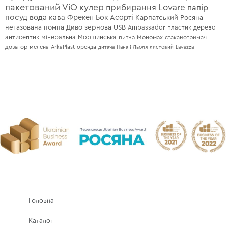
пакетований
ViO
кулер
прибирання
Lovare
папір
посуд
вода
кава
Фрекен Бок
Асорті
Карпатський
Росяна
негазована
помпа
Диво
зернова
USB
Ambassador
пластик
дерево
антисептик
мінеральна
Моршинська
питна
Мономах
стаканотримач
дозатор
мелена
ArkaPlast
оренда
дитяча
Наня і Льоля
листовий
Lavazza
Головна
Каталог