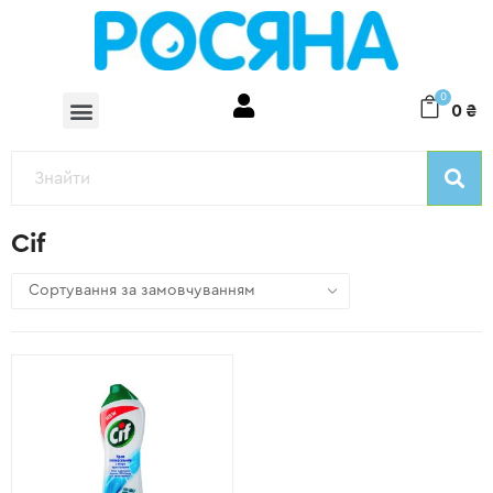
0
0
₴
Cif