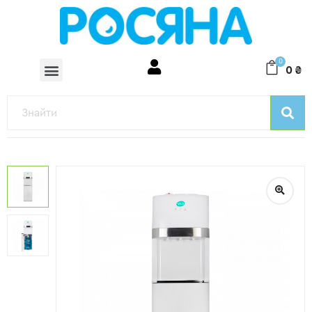
0
0
₴