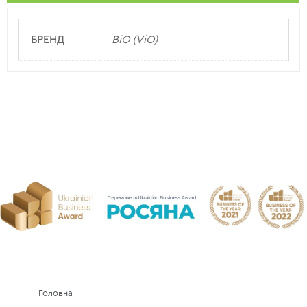
БРЕНД
ВіО (ViO)
Головна