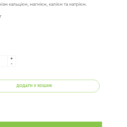
ізм кальцієм, магнієм, калієм та натрієм.
т
ДОДАТИ У КОШИК