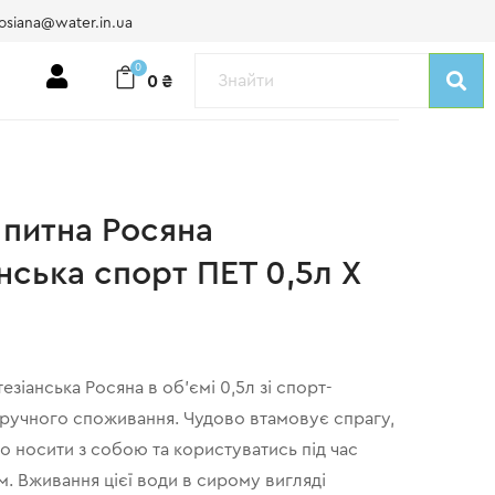
osiana@water.in.ua
0
0
₴
 питна Росяна
нська спорт ПЕТ 0,5л X
езіанська Росяна в об’ємі 0,5л зі спорт-
ручного споживання. Чудово втамовує спрагу,
но носити з собою та користуватись під час
м. Вживання цієї води в сирому вигляді