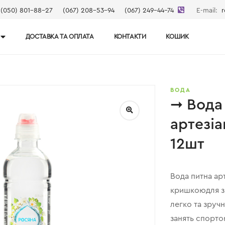
(050) 801-88-27
(067) 208-53-94
(067) 249-44-74
E-mail:
r
ДОСТАВКА ТА ОПЛАТА
КОНТАКТИ
КОШИК
ВОДА
➞ Вода
артезіа
12шт
Вода питна арт
кришкоюдля з
легко та зруч
занять спорто