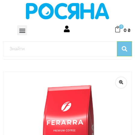
0
0
₴