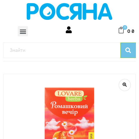
0
0
₴