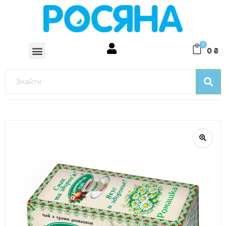
0
0
₴