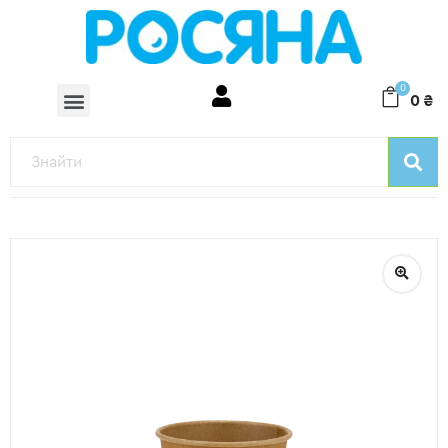
0
0
₴