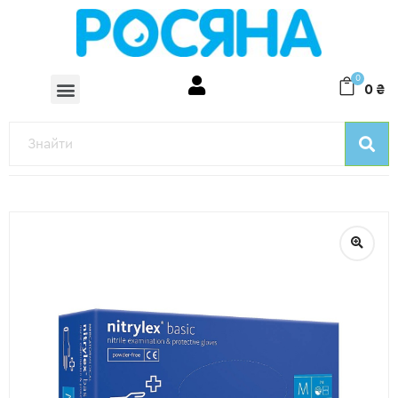
0
0
₴