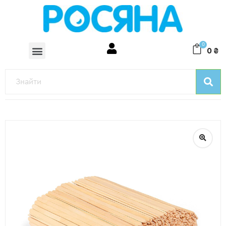
0
0
₴