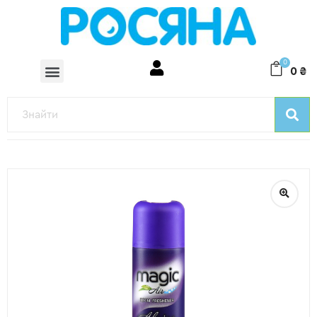
0
0
₴