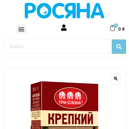
0
0
₴